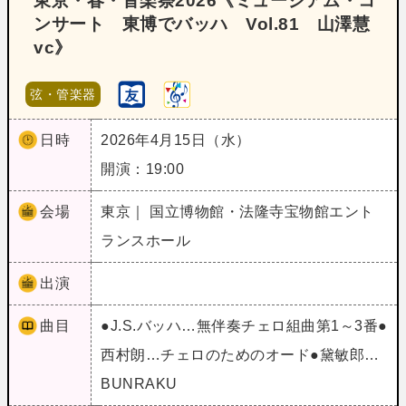
東京・春・音楽祭2026《ミュージアム・コ
ンサート 東博でバッハ Vol.81 山澤慧
vc》
弦・管楽器
日時
2026年4月15日（水）
開演：19:00
会場
東京｜ 国立博物館・法隆寺宝物館エント
ランスホール
出演
曲目
●J.S.バッハ…無伴奏チェロ組曲第1～3番●
西村朗…チェロのためのオード●黛敏郎…
BUNRAKU