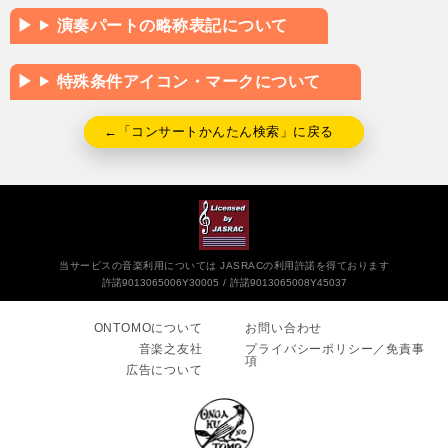
演奏パートの略称表記について
特殊条件アイコン・マークについて
←「コンサートかんたん検索」に戻る
当サービスの音楽利用については JASRACの利用許諾を得ております
許諾9013065006Y30005
許諾9013065008Y45037
ONTOMOについて
お問い合わせ
音楽之友社
プライバシーポリシー／免責事
項
広告について