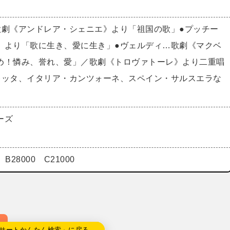
歌劇《アンドレア・シェニエ》より「祖国の歌」●プッチー
》より「歌に生き、愛に生き」●ヴェルディ…歌劇《マクベ
め！憐み、誉れ、愛」／歌劇《トロヴァトーレ》より二重唱
レッタ、イタリア・カンツォーネ、スペイン・サルスエラな
ーズ
 B28000 C21000
サートかんたん検索」に戻る