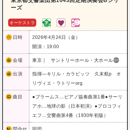
東京都交響楽団第1043回定期演奏会Bシリ
ーズ
オーケストラ
日時
2026年4月24日（金）
開演：19:00
会場
東京｜
サントリーホール・大ホール
出演
指揮―キリル・カラビッツ 久末航p オ
リヴィエ・ラトリーorg
曲目
●ブラームス…ピアノ協奏曲第1番●サーリ
アホ…地球の影（日本初演）●プロコフィ
エフ…交響曲第4番（1930年初版）
問合せ
同団