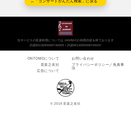
←「コンサートかんたん検索」に戻る
当サービスの音楽利用については JASRACの利用許諾を得ております
許諾9013065006Y30005
許諾9013065008Y45037
ONTOMOについて
お問い合わせ
音楽之友社
プライバシーポリシー／免責事
項
広告について
© 2018 音楽之友社