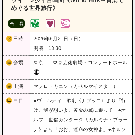
ウィーン少年合唱団《World Hits～音楽で
めぐる世界旅行》
合 唱
日時
2026年6月21日（日）
開演：13:30
会場
東京｜
東京芸術劇場・コンサートホール
出演
マノロ・カニン（カペルマイスター）
曲目
●ヴェルディ…歌劇《ナブッコ》より「行
け、我が想いよ、黄金の翼に乗って」●オ
ルフ…世俗カンタータ《カルミナ・ブラー
ナ》より「おお、運命の女神よ」●ネルソ