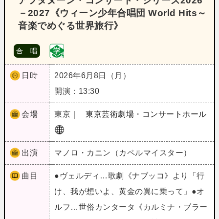
アフタヌーン・コンサート・シリーズ2026
－2027《ウィーン少年合唱団 World Hits～
音楽でめぐる世界旅行》
合 唱
日時
2026年6月8日（月）
開演：13:30
会場
東京｜
東京芸術劇場・コンサートホール
出演
マノロ・カニン（カペルマイスター）
曲目
●ヴェルディ…歌劇《ナブッコ》より「行
け、我が想いよ、黄金の翼に乗って」●オ
ルフ…世俗カンタータ《カルミナ・ブラー