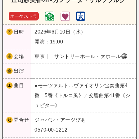
庄司紗矢香vn×カメラータ・ザルツブルク
オーケストラ
日時
2026年6月10日（水）
開演：19:00
会場
東京｜
サントリーホール・大ホール
出演
曲目
●モーツァルト…ヴァイオリン協奏曲第4
番、5番《トルコ風》／交響曲第41番《ジ
ュピター》
問合せ
ジャパン・アーツぴあ
0570-00-1212