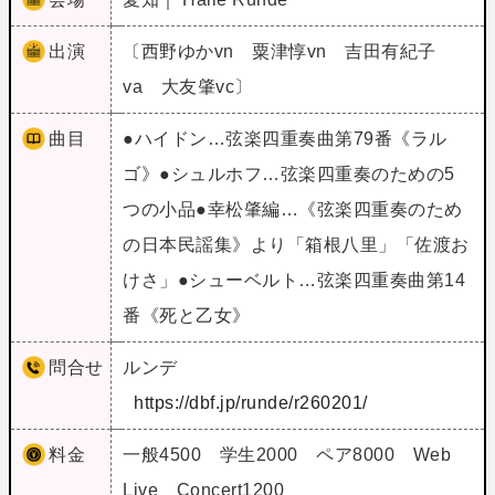
出演
〔西野ゆかvn 粟津惇vn 吉田有紀子
va 大友肇vc〕
曲目
●ハイドン…弦楽四重奏曲第79番《ラル
ゴ》●シュルホフ…弦楽四重奏のための5
つの小品●幸松肇編…《弦楽四重奏のため
の日本民謡集》より「箱根八里」「佐渡お
けさ」●シューベルト…弦楽四重奏曲第14
番《死と乙女》
問合せ
ルンデ
https://dbf.jp/runde/r260201/
料金
一般4500 学生2000 ペア8000 Web
Live Concert1200