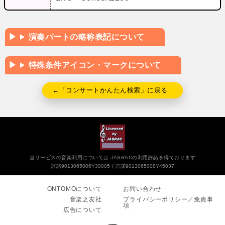
演奏パートの略称表記について
特殊条件アイコン・マークについて
←「コンサートかんたん検索」に戻る
当サービスの音楽利用については JASRACの利用許諾を得ております
許諾9013065006Y30005
許諾9013065008Y45037
ONTOMOについて
お問い合わせ
音楽之友社
プライバシーポリシー／免責事
項
広告について