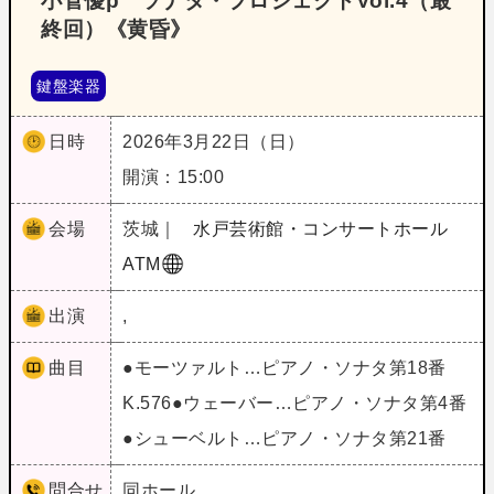
小菅優p ソナタ・プロジェクトVol.4（最
終回）《黄昏》
鍵盤楽器
日時
2026年3月22日（日）
開演：15:00
会場
茨城｜
水戸芸術館・コンサートホール
ATM
出演
,
曲目
●モーツァルト…ピアノ・ソナタ第18番
K.576●ウェーバー…ピアノ・ソナタ第4番
●シューベルト…ピアノ・ソナタ第21番
問合せ
同ホール