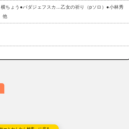
ら横ちょう●バダジェフスカ…乙女の祈り（pソロ）●小林秀
 他
サートかんたん検索」に戻る