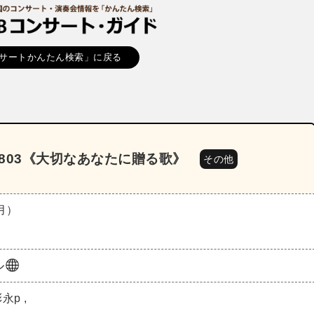
サートかんたん検索」に戻る
2803《大切なあなたに贈る歌》
その他
（月）
ル
p ,