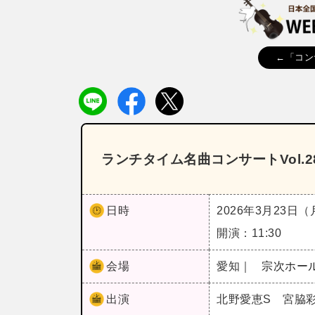
←「コン
ランチタイム名曲コンサートVol.
日時
2026年3月23日
開演：11:30
会場
愛知｜
宗次ホー
出演
北野愛恵S 宮脇彩永