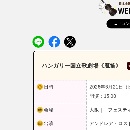
←「コン
ハンガリー国立歌劇場《魔笛》
日時
2026年6月21日
開演：15:00
会場
大阪｜
フェステ
出演
アンドレア・ロス