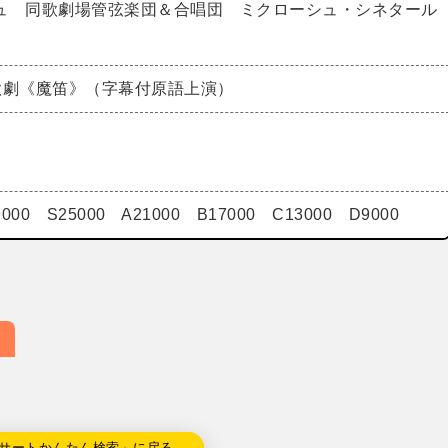
ュ 同歌劇場管弦楽団＆合唱団 ミクローシュ・シネタール
歌劇《魔笛》（字幕付原語上演）
9000 S25000 A21000 B17000 C13000 D9000
サートかんたん検索」に戻る