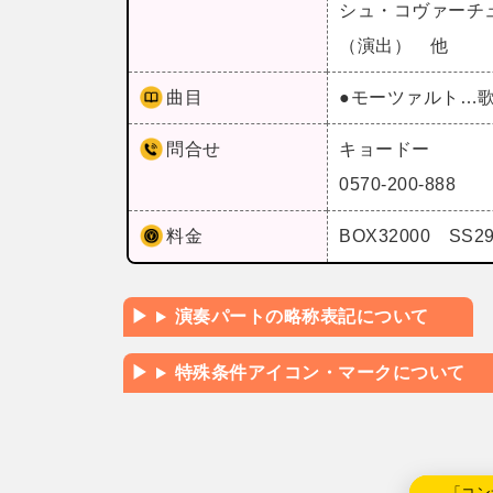
シュ・コヴァーチ
（演出） 他
曲目
●モーツァルト…
問合せ
キョードー
0570-200-888
料金
BOX32000 SS2
演奏パートの略称表記について
特殊条件アイコン・マークについて
←「コン