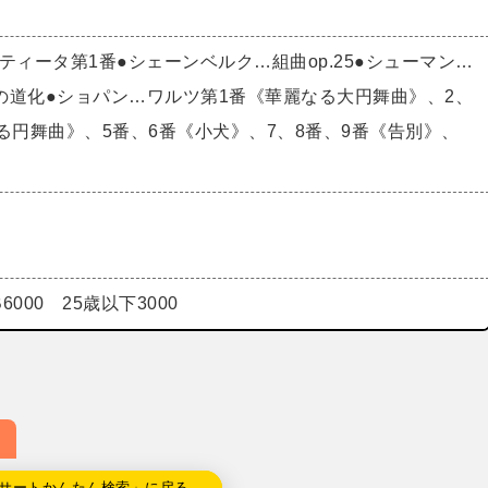
パルティータ第1番●シェーンベルク…組曲op.25●シューマン…
の道化●ショパン…ワルツ第1番《華麗なる大円舞曲》、2、
る円舞曲》、5番、6番《小犬》、7、8番、9番《告別》、
B6000 25歳以下3000
サートかんたん検索」に戻る