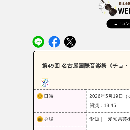
←「コン
第49回 名古屋国際音楽祭《チョ
日時
2026年5月19日
開演：18:45
会場
愛知｜
愛知県芸