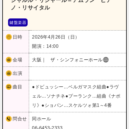
シャルル・リシャール＝アムラン ピア
ノ・リサイタル
鍵盤楽器
日時
2026年4月26日（日）
開演：14:00
会場
大阪｜
ザ・シンフォニーホール
出演
曲目
●ドビュッシー…ベルガマスク組曲●ラヴ
ェル…ソナチネ●プーランク…組曲《ナポ
リ》●ショパン…スケルツォ第1～4番
問合せ
同ホール
06-6453-2333