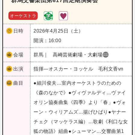
群馬交響楽団第617回定期演奏会
オーケストラ
日時
2026年4月25日（土）
開演：16:00
会場
群馬｜
高崎芸術劇場・大劇場
出演
指揮―オスカー・ヨッケル 毛利文香vn
曲目
●細川俊夫…室内オーケストラのための
《森のなかで》●ヴィヴァルディ…ヴァイ
オリン協奏曲集《四季》より「春」●ヴォ
ーン・ウィリアムズ…揚げひばり●ヤナー
チェク（マッケラス編）…歌劇《利口な女
狐の物語》組曲●シューマン…交響曲第1