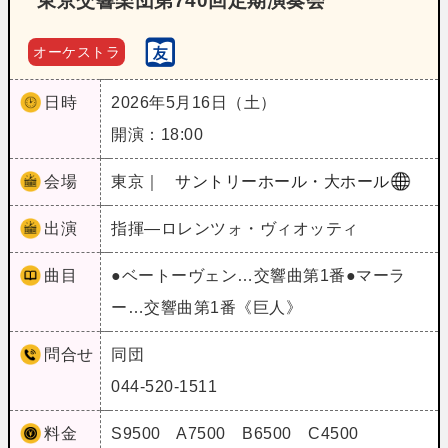
東京交響楽団第740回定期演奏会
オーケストラ
日時
2026年5月16日（土）
開演：18:00
会場
東京｜
サントリーホール・大ホール
出演
指揮―ロレンツォ・ヴィオッティ
曲目
●ベートーヴェン…交響曲第1番●マーラ
ー…交響曲第1番《巨人》
問合せ
同団
044-520-1511
料金
S9500 A7500 B6500 C4500