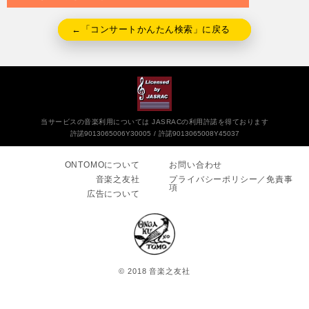
←「コンサートかんたん検索」に戻る
当サービスの音楽利用については JASRACの利用許諾を得ております
許諾9013065006Y30005
許諾9013065008Y45037
ONTOMOについて
お問い合わせ
音楽之友社
プライバシーポリシー／免責事
項
広告について
© 2018 音楽之友社