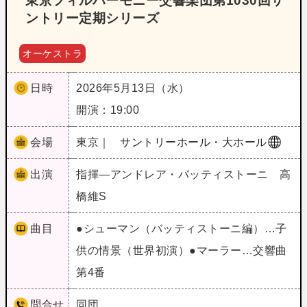
東京フィルハーモニー交響楽団第1030回サ
ントリー定期シリーズ
オーケストラ
日時
2026年5月13日（水）
開演：19:00
会場
東京｜
サントリーホール・大ホール
出演
指揮―アンドレア・バッティストーニ 高
橋維S
曲目
●シューマン（バッティストーニ編）…子
供の情景（世界初演）●マーラー…交響曲
第4番
問合せ
同団