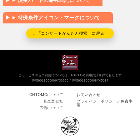
演奏パートの略称表記について
特殊条件アイコン・マークについて
←「コンサートかんたん検索」に戻る
当サービスの音楽利用については JASRACの利用許諾を得ております
許諾9013065006Y30005
許諾9013065008Y45037
ONTOMOについて
お問い合わせ
音楽之友社
プライバシーポリシー／免責事
項
広告について