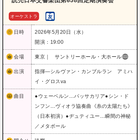
読売日本交響楽団第658回定期演奏会
オーケストラ
日時
2026年5月20日（水）
開演：19:00
会場
東京｜
サントリーホール・大ホール
出演
指揮―シルヴァン・カンブルラン アミハ
イ・グロスva
曲目
●ウェーベルン…パッサカリア●シン・ド
ンフン…ヴィオラ協奏曲《糸の太陽たち》
（日本初演）●ヂュティユー…瞬間の神秘
／メタボール