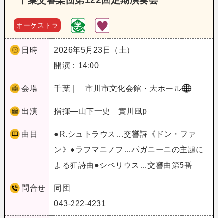
千葉交響楽団第122回定期演奏会
オーケストラ
日時
2026年5月23日（土）
開演：14:00
会場
千葉｜
市川市文化会館・大ホール
出演
指揮―山下一史 實川風p
曲目
●R.シュトラウス…交響詩《ドン・ファ
ン》●ラフマニノフ…パガニーニの主題に
よる狂詩曲●シベリウス…交響曲第5番
問合せ
同団
043-222-4231