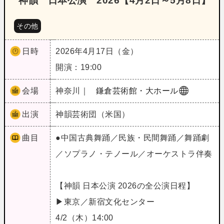
神韻 日本公演 2026【4月2日～5月8日】
その他
日時
2026年4月17日（金）
開演：19:00
会場
神奈川｜
鎌倉芸術館・大ホール
出演
神韻芸術団（米国）
曲目
●中国古典舞踊／民族・民間舞踊／舞踊劇
／ソプラノ・テノール／オーケストラ伴奏
【神韻 日本公演 2026の全公演日程】
▶東京／新宿文化センター
4/2（木）14:00