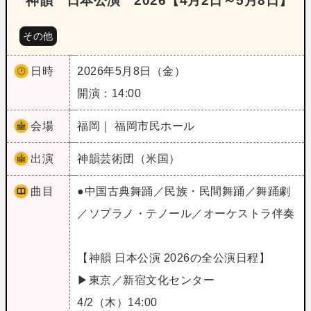
神韻 日本公演 2026【4月2日～5月8日】
その他
日時
2026年5月8日（金）
開演：14:00
会場
福岡｜ 福岡市民ホール
出演
神韻芸術団（米国）
曲目
●中国古典舞踊／民族・民間舞踊／舞踊劇
／ソプラノ・テノール／オーケストラ伴奏
【神韻 日本公演 2026の全公演日程】
▶東京／新宿文化センター
4/2（木）14:00