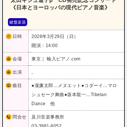
太田キシュ道子p CD発売記念コンサート
《日本とヨーロッパの現代ピアノ音楽》
鍵盤楽器
日時
2026年3月29日（日）
開演：14:00
会場
東京｜ 輸入ピアノ.com
出演
,
曲目
●瀧廉太郎…メヌエット●コダーイ…マロ
シュセーク舞曲●坂本龍一…Tibetan
Dance 他
問合せ
及川音楽事務所
03-3981-6052