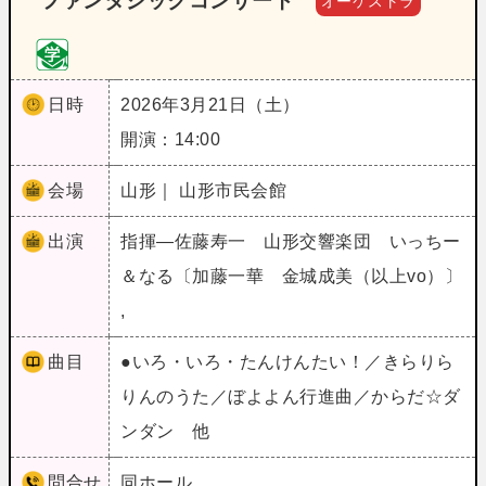
ファンタジックコンサート
オーケストラ
日時
2026年3月21日（土）
開演：14:00
会場
山形｜ 山形市民会館
出演
指揮―佐藤寿一 山形交響楽団 いっちー
＆なる〔加藤一華 金城成美（以上vo）〕
,
曲目
●いろ・いろ・たんけんたい！／きらりら
りんのうた／ぼよよん行進曲／からだ☆ダ
ンダン 他
問合せ
同ホール