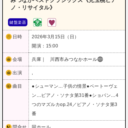
みつなかベストクラシックス《児玉桃ピア
ノ・リサイタル》
鍵盤楽器
日時
2026年3月15日（日）
開演：15:00
会場
兵庫｜
川西市みつなかホール
出演
,
曲目
●シューマン…子供の情景●ベートーヴェ
ン…ピアノ・ソナタ第31番●ショパン…4
つのマズルカop.24／ピアノ・ソナタ第3
番
問合せ
同ホール