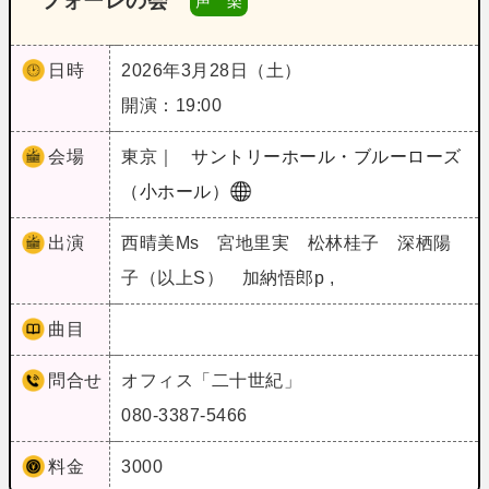
フォーレの会
声 楽
日時
2026年3月28日（土）
開演：19:00
会場
東京｜
サントリーホール・ブルーローズ
（小ホール）
出演
西晴美Ms 宮地里実 松林桂子 深栖陽
子（以上S） 加納悟郎p ,
曲目
問合せ
オフィス「二十世紀」
080-3387-5466
料金
3000