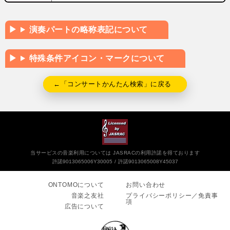
演奏パートの略称表記について
特殊条件アイコン・マークについて
←「コンサートかんたん検索」に戻る
当サービスの音楽利用については JASRACの利用許諾を得ております
許諾9013065006Y30005
許諾9013065008Y45037
ONTOMOについて
お問い合わせ
音楽之友社
プライバシーポリシー／免責事
項
広告について