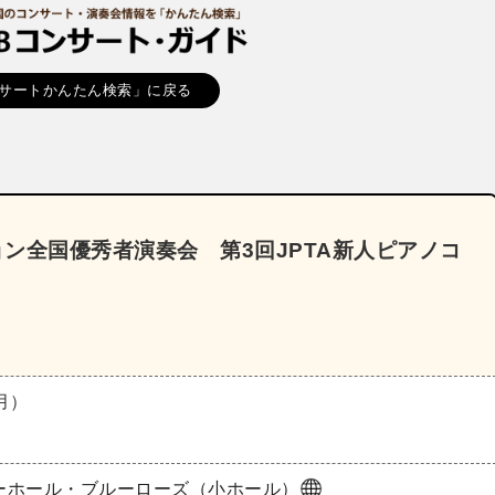
サートかんたん検索」に戻る
ョン全国優秀者演奏会 第3回JPTA新人ピアノコ
（月）
ーホール・ブルーローズ（小ホール）