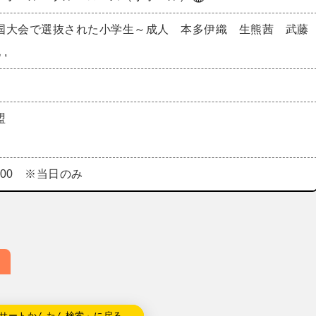
国大会で選抜された小学生～成人 本多伊織 生熊茜 武藤
,
盟
000 ※当日のみ
サートかんたん検索」に戻る