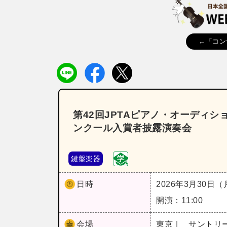
←「コン
第42回JPTAピアノ・オーディシ
ンクール入賞者披露演奏会
鍵盤楽器
日時
2026年3月30日
開演：11:00
会場
東京｜
サントリ