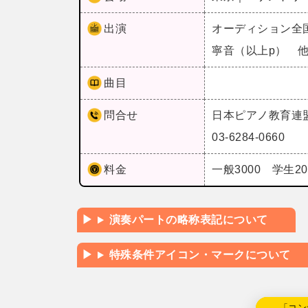
出演
オーディション全
寧音（以上p） 他 
曲目
問合せ
日本ピアノ教育連
03-6284-0660
料金
一般3000 学生2
演奏パートの略称表記について
特殊条件アイコン・マークについて
←「コン