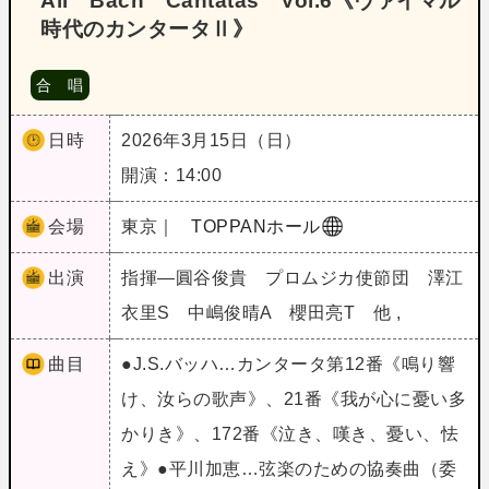
All Bach Cantatas Vol.6《ヴァイマル
時代のカンタータⅡ》
合 唱
日時
2026年3月15日（日）
開演：14:00
会場
東京｜
TOPPANホール
出演
指揮―圓谷俊貴 プロムジカ使節団 澤江
衣里S 中嶋俊晴A 櫻田亮T 他 ,
曲目
●J.S.バッハ…カンタータ第12番《鳴り響
け、汝らの歌声》、21番《我が心に憂い多
かりき》、172番《泣き、嘆き、憂い、怯
え》●平川加恵…弦楽のための協奏曲（委