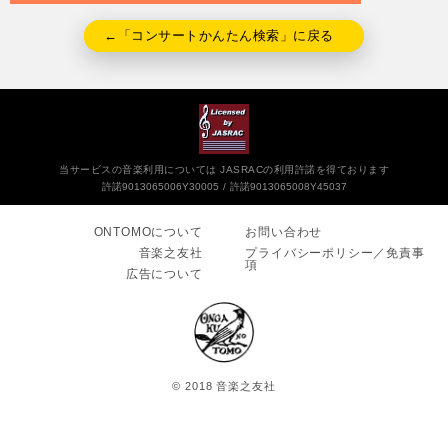
←「コンサートかんたん検索」に戻る
当サービスの音楽利用については JASRACの利用許諾を得ております
許諾9013065006Y30005
許諾9013065008Y45037
ONTOMOについて
お問い合わせ
音楽之友社
プライバシーポリシー／免責事
項
広告について
© 2018 音楽之友社