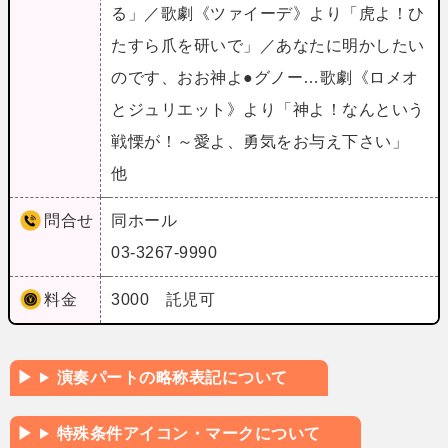
る」／歌劇《ツァイーデ》より「虎よ！ひ
たすら爪を研いで」／あなたに明かしたい
のです、おお神よ●グノー…歌劇《ロメオ
とジュリエット》より「神よ！なんという
戦慄が！～愛よ、勇気をお与え下さい」
他
問合せ
同ホール
03-3267-9990
料金
3000 託児可
演奏パートの略称表記について
特殊条件アイコン・マークについて