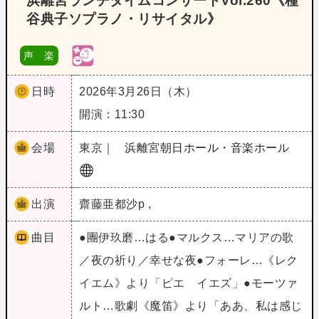
浜離宮ランチタイムコンサートVol.260《種
谷典子ソプラノ・リサイタル》
声 楽
日時
2026年3月26日（木）
開演：11:30
会場
東京｜
浜離宮朝日ホール・音楽ホール
出演
齋藤亜都沙p ,
曲目
●團伊玖磨…はる●マルクス…マリアの歌
／夜の祈り／幸せな夜●フォーレ…《レク
イエム》より「ピエ イエズ」●モーツァ
ルト…歌劇《魔笛》より「ああ、私は感じ