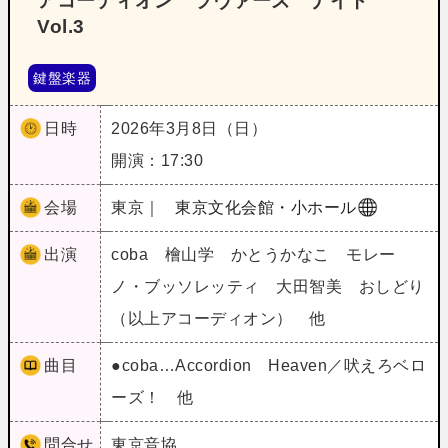
アコーディオン ラヴァーズ ナイト
Vol.3
鍵盤楽器
日時
2026年3月8日（日）
開演：17:30
会場
東京｜
東京文化会館・小ホール
出演
coba 檜山学 かとうかなこ モレー
ノ・ブッソレッティ 大田智美 おしどり
（以上アコーディオン） 他
曲目
●coba…Accordion Heaven／吠えろベロ
ーズ！ 他
問合せ
東京音協