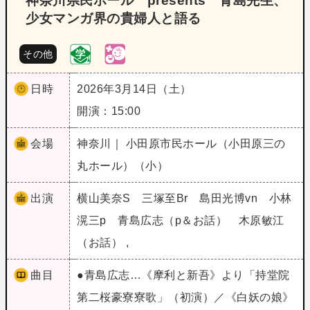
神奈川県民ホール presents 青島先生、
少女マンガ界の貴婦人と語る
その他
日時
2026年3月14日（土）
開演：15:00
会場
神奈川｜ 小田原市民ホール（小田原三の
丸ホール）（小）
出演
横山美奈S 三塚至Br 島田光博vn 小林
滉三p 青島広志（p＆お話） 木原敏江
（お話） ,
曲目
●青島広志…《摩利と新吾》より「持堂院
第二桜豪寮寮歌」（初演）／《白妖の娘》