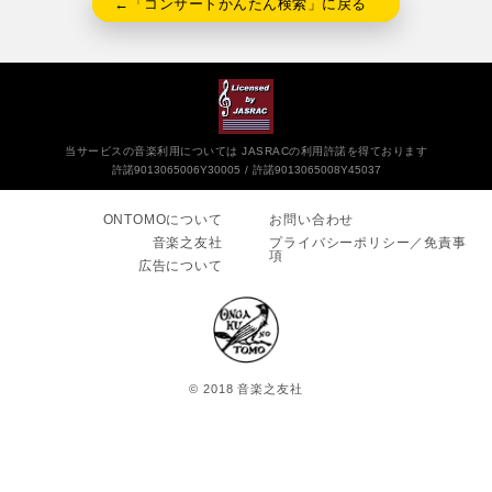
←「コンサートかんたん検索」に戻る
当サービスの音楽利用については JASRACの利用許諾を得ております
許諾9013065006Y30005
許諾9013065008Y45037
ONTOMOについて
お問い合わせ
音楽之友社
プライバシーポリシー／免責事
項
広告について
© 2018 音楽之友社