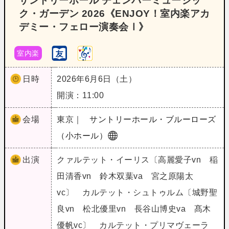
サントリーホール チェンバーミュージッ
ク・ガーデン 2026《ENJOY！室内楽アカ
デミー・フェロー演奏会Ⅰ》
室内楽
日時
2026年6月6日（土）
開演：11:00
会場
東京｜
サントリーホール・ブルーローズ
（小ホール）
出演
クァルテット・イーリス〔高麗愛子vn 稲
田清香vn 鈴木双葉va 宮之原陽太
vc〕 カルテット・シュトゥルム〔城野聖
良vn 松北優里vn 長谷山博史va 髙木
優帆vc〕 カルテット・プリマヴェーラ