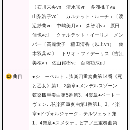
〔石川未央vn 清水咲vn 多湖桃子va
山梨浩子vc〕 カルテット・ルーチェ〔渡
辺紗蘭vn 中嶋美月vn 森智明va 原田
佳也vc〕 クァルテット・イーリス メン
バー〔高麗愛子 稲田清香（以上vn） 鈴
木双葉va〕 トリオ・フィデーリス〔吉江
美桜vn 佐山裕樹vc 百瀬功汰p〕
曲目
●シューベルト…弦楽四重奏曲第14番《死
と乙女》第1、2楽章●メンデルスゾーン…
弦楽四重奏曲第5番第3、4楽章●ベートー
ヴェン…弦楽四重奏曲第1番第1、3、4楽
章●ドヴォルジャーク…テルツェット第
1、4楽章●スメタナ…ピアノ三重奏曲第