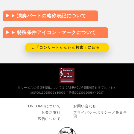
演奏パートの略称表記について
特殊条件アイコン・マークについて
←「コンサートかんたん検索」に戻る
当サービスの音楽利用については JASRACの利用許諾を得ております
許諾9013065006Y30005
許諾9013065008Y45037
ONTOMOについて
お問い合わせ
音楽之友社
プライバシーポリシー／免責事
項
広告について