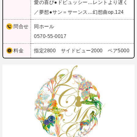
愛の喜び●ドビュッシー…レントより遅く
／夢想●サン＝サーンス…幻想曲op.124
問合せ
同ホール
0570-55-0017
料金
指定2800 サイドビュー2000 ペア5000