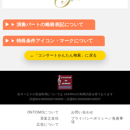
演奏パートの略称表記について
特殊条件アイコン・マークについて
←「コンサートかんたん検索」に戻る
当サービスの音楽利用については JASRACの利用許諾を得ております
許諾9013065006Y30005
許諾9013065008Y45037
ONTOMOについて
お問い合わせ
音楽之友社
プライバシーポリシー／免責事
項
広告について