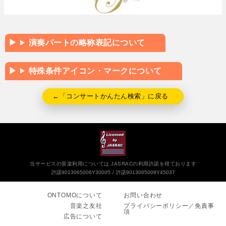
演奏パートの略称表記について
特殊条件アイコン・マークについて
←「コンサートかんたん検索」に戻る
当サービスの音楽利用については JASRACの利用許諾を得ております
許諾9013065006Y30005
許諾9013065008Y45037
ONTOMOについて
お問い合わせ
音楽之友社
プライバシーポリシー／免責事
項
広告について