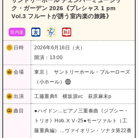
サントリーホール チェンバーミュージッ
ク・ガーデン 2026《プレシャス 1 pm
Vol.3 フルートが誘う室内楽の旅路》
室内楽
日時
2026年6月16日（火）
開演：13:00
会場
東京｜
サントリーホール・ブルーローズ
（小ホール）
出演
工藤重典fl 横坂源vc 萩原麻未p
曲目
●ハイドン…ピアノ三重奏曲《ジプシー・
トリオ》Hob.ⅩⅤ-25●モーツァルト（工
藤重典編）…ヴァイオリン・ソナタ第22番