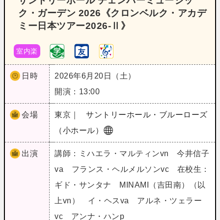
サントリーホール チェンバーミュージッ
ク・ガーデン 2026《クロンベルク・アカデ
ミー日本ツアー2026-Ⅱ》
室内楽
日時
2026年6月20日（土）
開演：13:00
会場
東京｜
サントリーホール・ブルーローズ
（小ホール）
出演
講師：ミハエラ・マルティンvn 今井信子
va フランス・ヘルメルソンvc 在校生：
ギド・サンタナ MINAMI（吉田南）（以
上vn） イ・ヘスva アルネ・ツェラー
vc アンナ・ハンp