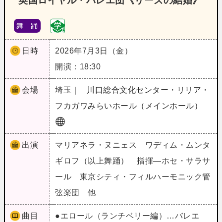
英国ロイヤル・バレエ団《リーズの結婚》
舞 踊
日時
2026年7月3日（金）
開演：18:30
会場
埼玉｜
川口総合文化センター・リリア・
フカガワみらいホール（メインホール）
出演
マリアネラ・ヌニェス ワディム・ムンタ
ギロフ（以上舞踊） 指揮―ホセ・サラサ
ール 東京シティ・フィルハーモニック管
弦楽団 他
曲目
●エロール（ランチベリー編）…バレエ