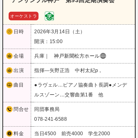
アンサンブル神戸 第93回定期演奏会
オーケストラ
日時
2026年3月14日（土）
開演：15:00
会場
兵庫｜
神戸新聞松方ホール
出演
指揮―矢野正浩 中村太紀p ,
曲目
●ラヴェル…ピアノ協奏曲ト長調●メンデ
ルスゾーン…交響曲第1番 他
問合せ
同団事務局
078-241-6588
料金
当日4500 前売4000 学生2000