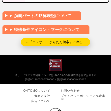
演奏パートの略称表記について
特殊条件アイコン・マークについて
←「コンサートかんたん検索」に戻る
当サービスの音楽利用については JASRACの利用許諾を得ております
許諾9013065006Y30005
許諾9013065008Y45037
ONTOMOについて
お問い合わせ
音楽之友社
プライバシーポリシー／免責事
項
広告について