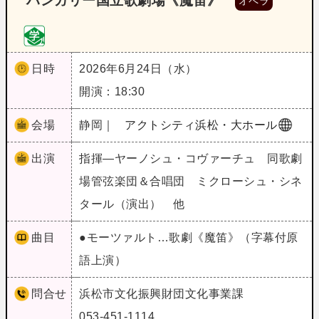
ハンガリー国立歌劇場《魔笛》
オペラ
日時
2026年6月24日（水）
開演：18:30
会場
静岡｜
アクトシティ浜松・大ホール
出演
指揮―ヤーノシュ・コヴァーチュ 同歌劇
場管弦楽団＆合唱団 ミクローシュ・シネ
タール（演出） 他
曲目
●モーツァルト…歌劇《魔笛》（字幕付原
語上演）
問合せ
浜松市文化振興財団文化事業課
053-451-1114