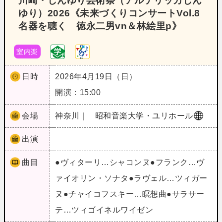
川崎・しんゆり芸術祭（アルテリッカしん
ゆり）2026《未来づくりコンサートVol.8
名器を聴く 徳永二男vn＆林絵里p》
室内楽
日時
2026年4月19日（日）
開演：15:00
会場
神奈川｜
昭和音楽大学・ユリホール
出演
曲目
●ヴィターリ…シャコンヌ●フランク…ヴ
ァイオリン・ソナタ●ラヴェル…ツィガー
ヌ●チャイコフスキー…瞑想曲●サラサー
テ…ツィゴイネルワイゼン