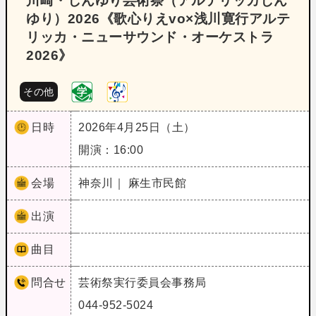
川崎・しんゆり芸術祭（アルテリッカしん
ゆり）2026《歌心りえvo×浅川寛行アルテ
リッカ・ニューサウンド・オーケストラ
2026》
その他
日時
2026年4月25日（土）
開演：16:00
会場
神奈川｜ 麻生市民館
出演
曲目
問合せ
芸術祭実行委員会事務局
044-952-5024