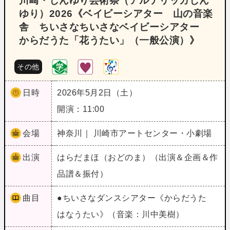
川崎・しんゆり芸術祭（アルテリッカしん
ゆり）2026《ベイビーシアター 山の音楽
舎 ちいさなちいさなベイビーシアター
からだうた「花うたい」（一般公演）》
その他
日時
2026年5月2日（土）
開演：11:00
会場
神奈川｜ 川崎市アートセンター・小劇場
出演
はらだまほ（おどのま）（出演＆企画＆作
品譜＆振付）
曲目
●ちいさなダンスシアター《からだうた
はなうたい》（音楽：川中美樹）