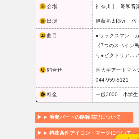
会場
神奈川｜
昭和音
出演
伊藤亮太郎vn 佐
曲目
●ワックスマン…
《7つのスペイン
り●ビクトリア…
問合せ
同大学アートマネ
044-959-5121
料金
一般3000 小学生
演奏パートの略称表記について
特殊条件アイコン・マークについて
←「コン