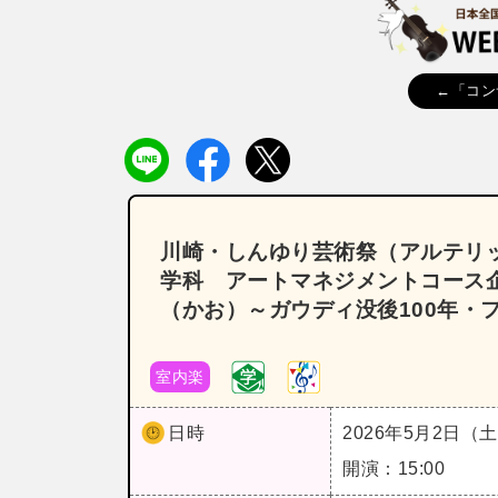
←「コン
川崎・しんゆり芸術祭（アルテリッ
学科 アートマネジメントコース企
（かお）～ガウディ没後100年・
室内楽
日時
2026年5月2日（
開演：15:00