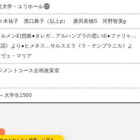
楽大学・ユリホール
々木祐子 濱口典子（以上p） 廣田美穂S 河野智美g
カルメン幻想曲●タレガ…アルハンブラの思い出●ファリャ…
民謡》より●ヒメネス…サルスエラ《ラ・テンプラニカ》よ
アヴェ・マリア
ジメントコース企画政策室
～大学生1500
サートかんたん検索」に戻る