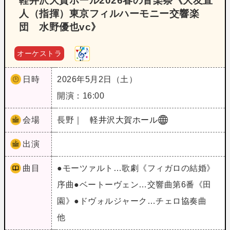
軽井沢大賀ホール2026春の音楽祭《大友直
人（指揮）東京フィルハーモニー交響楽
団 水野優也vc》
オーケストラ
日時
2026年5月2日（土）
開演：16:00
会場
長野｜
軽井沢大賀ホール
出演
曲目
●モーツァルト…歌劇《フィガロの結婚》
序曲●ベートーヴェン…交響曲第6番《田
園》●ドヴォルジャーク…チェロ協奏曲
他