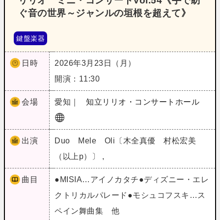
リリオ ミニ・コンサートVol.54《手で紡
ぐ音の世界～ジャンルの垣根を超えて》
鍵盤楽器
日時
2026年3月23日（月）
開演：11:30
会場
愛知｜
知立リリオ・コンサートホール
出演
Duo Mele Oli〔木全真優 村松宏美
（以上p）〕 ,
曲目
●MISIA…アイノカタチ●ディズニー・エレ
クトリカルパレード●モシュコフスキ…ス
ペイン舞曲集 他