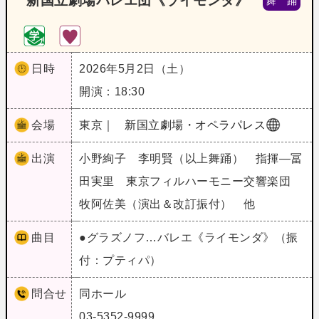
新国立劇場バレエ団《ライモンダ》
舞 踊
日時
2026年5月2日（土）
開演：18:30
会場
東京｜
新国立劇場・オペラパレス
出演
小野絢子 李明賢（以上舞踊） 指揮―冨
田実里 東京フィルハーモニー交響楽団
牧阿佐美（演出＆改訂振付） 他
曲目
●グラズノフ…バレエ《ライモンダ》（振
付：プティパ）
問合せ
同ホール
03-5352-9999