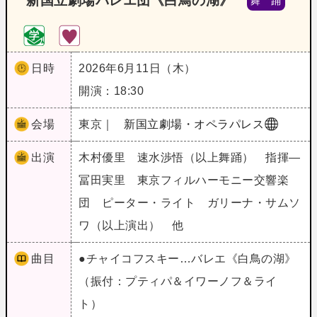
新国立劇場バレエ団《白鳥の湖》
舞 踊
日時
2026年6月11日（木）
開演：18:30
会場
東京｜
新国立劇場・オペラパレス
出演
木村優里 速水渉悟（以上舞踊） 指揮―
冨田実里 東京フィルハーモニー交響楽
団 ピーター・ライト ガリーナ・サムソ
ワ（以上演出） 他
曲目
●チャイコフスキー…バレエ《白鳥の湖》
（振付：プティパ＆イワーノフ＆ライ
ト）