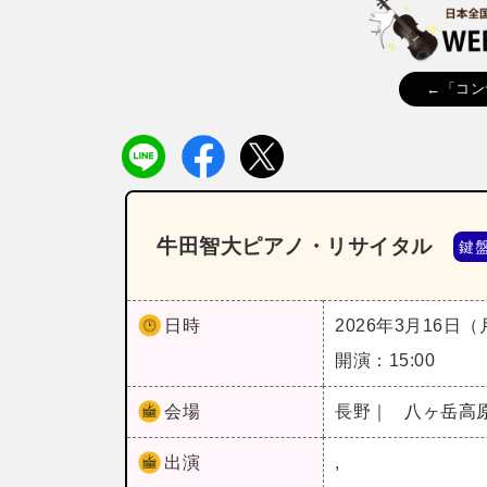
←「コン
牛田智大ピアノ・リサイタル
鍵
日時
2026年3月16日
開演：15:00
会場
長野｜
八ヶ岳高
出演
,