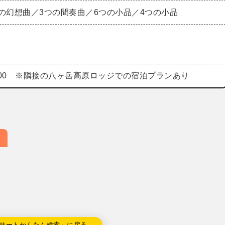
つの幻想曲／3つの間奏曲／6つの小品／4つの小品
500 ※隣接の八ヶ岳高原ロッジでの宿泊プランあり
サートかんたん検索」に戻る