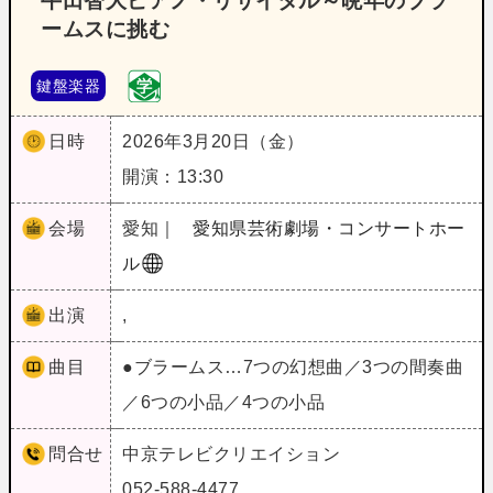
牛田智大ピアノ・リサイタル～晩年のブラ
ームスに挑む
鍵盤楽器
日時
2026年3月20日（金）
開演：13:30
会場
愛知｜
愛知県芸術劇場・コンサートホー
ル
出演
,
曲目
●ブラームス…7つの幻想曲／3つの間奏曲
／6つの小品／4つの小品
問合せ
中京テレビクリエイション
052-588-4477