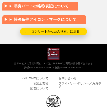
演奏パートの略称表記について
特殊条件アイコン・マークについて
←「コンサートかんたん検索」に戻る
当サービスの音楽利用については JASRACの利用許諾を得ております
許諾9013065006Y30005
許諾9013065008Y45037
ONTOMOについて
お問い合わせ
音楽之友社
プライバシーポリシー／免責事
項
広告について