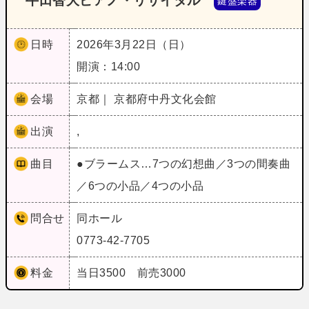
牛田智大ピアノ・リサイタル
鍵盤楽器
日時
2026年3月22日（日）
開演：14:00
会場
京都｜ 京都府中丹文化会館
出演
,
曲目
●ブラームス…7つの幻想曲／3つの間奏曲
／6つの小品／4つの小品
問合せ
同ホール
0773-42-7705
料金
当日3500 前売3000