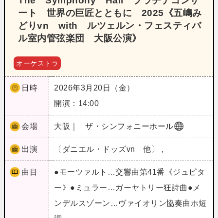
The Symphony Hall プラチナコンサ
ート 世界の巨匠とともに 2025《五嶋み
どりvn with ルツェルン・フェスティバ
ル室内管弦楽団 大阪公演》
オーケストラ
日時
2026年3月20日（金）
開演：14:00
会場
大阪｜
ザ・シンフォニーホール
出演
〔ダニエル・ドッズvn 他〕 ,
曲目
●モーツァルト…交響曲第41番《ジュピタ
ー》●ミュラー…ガーヤトリー狂詩曲●メ
ンデルスゾーン…ヴァイオリン協奏曲ホ短