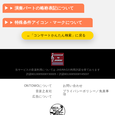
演奏パートの略称表記について
特殊条件アイコン・マークについて
←「コンサートかんたん検索」に戻る
当サービスの音楽利用については JASRACの利用許諾を得ております
許諾9013065006Y30005
許諾9013065008Y45037
ONTOMOについて
お問い合わせ
音楽之友社
プライバシーポリシー／免責事
項
広告について