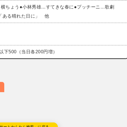
ら横ちょう●小林秀雄…すてきな春に●プッチーニ…歌劇
「ある晴れた日に」 他
以下500（当日各200円増）
サートかんたん検索」に戻る