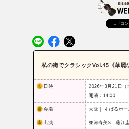
←「コン
私の街でクラシックVol.45《華
日時
2026年3月21日
開演：14:00
会場
大阪｜ すばるホ
出演
並河寿美S 藤江圭子