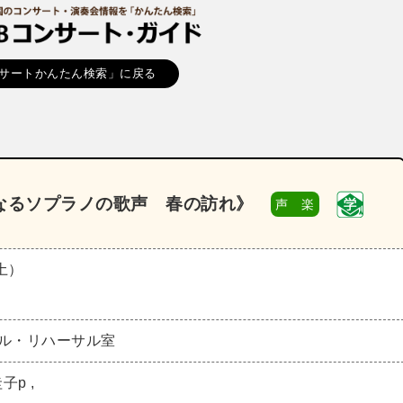
サートかんたん検索」に戻る
麗なるソプラノの歌声 春の訪れ》
声 楽
（土）
ール・リハーサル室
p ,