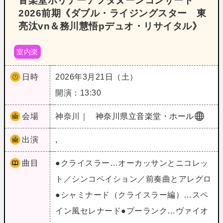
音楽堂ホリデーアフタヌーンコンサート
2026前期《ダブル・ライジングスター 東
亮汰vn＆務川慧悟pデュオ・リサイタル》
室内楽
日時
2026年3月21日（土）
開演：13:30
会場
神奈川｜
神奈川県立音楽堂・ホール
出演
,
曲目
●クライスラー…オーカッサンとニコレッ
ト／シンコペイション／前奏曲とアレグロ
●シャミナード（クライスラー編）…スペ
イン風セレナード●プーランク…ヴァイオ